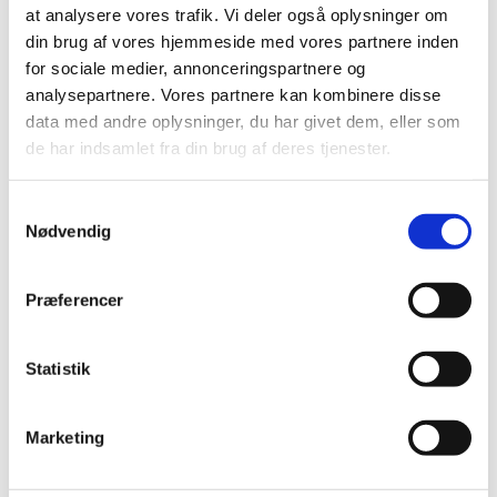
at analysere vores trafik. Vi deler også oplysninger om
midtersider
din brug af vores hjemmeside med vores partnere inden
for sociale medier, annonceringspartnere og
Side 14-24
analysepartnere. Vores partnere kan kombinere disse
data med andre oplysninger, du har givet dem, eller som
de har indsamlet fra din brug af deres tjenester.
2011 nr. 5 juni
Samtykkevalg
side 1-13
Nødvendig
midtersider
Præferencer
Side 14-24
Havnen
Statistik
2011 nr. 6 september
Marketing
side 1-13