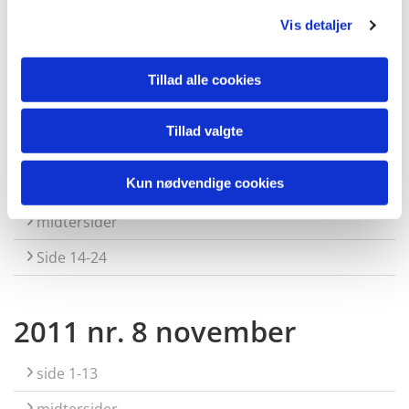
Vis detaljer
midtersider
Side 14-24
Tillad alle cookies
Tillad valgte
2011 nr. 7 oktober
Kun nødvendige cookies
side 1-13
midtersider
Side 14-24
2011 nr. 8 november
side 1-13
midtersider