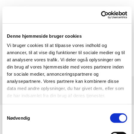
Denne hjemmeside bruger cookies
Vi bruger cookies til at tilpasse vores indhold og
annoncer, til at vise dig funktioner til sociale medier og til
at analysere vores trafik. Vi deler også oplysninger om
din brug af vores hjemmeside med vores partnere inden
for sociale medier, annonceringspartnere og
analysepartnere. Vores partnere kan kombinere disse
Christianshavneren - Beboerhuset, Dronningensgade 34, 1420 Kbh. K - Tlf.
data med andre oplysninger, du har givet dem, eller som
3257 8890 - E-mail: christianshavneren@beboerhus.dk
de har indsamlet fra din brug af deres tjenester.
Samtykkevalg
Nødvendig